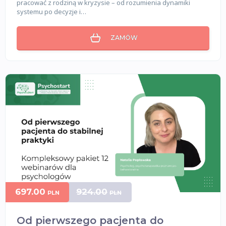
pracować z rodziną w kryzysie – od rozumienia dynamiki
systemu po decyzje i…
ZAMÓW
697.00
924.00
PLN
PLN
Od pierwszego pacjenta do