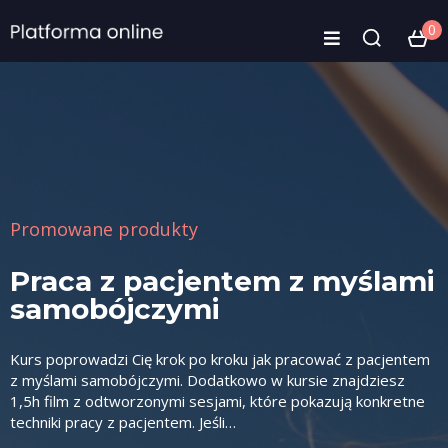
0
Promowane produkty
ami
Wywiad diagnostyczny z
pacjentem w gabinecie
psychologa
ntem
z
Praktyczny kurs online o prowadzeniu wywiadu
etne
diagnostycznego: struktura rozmowy, pytania kliniczne,
reagowanie na trudne treści, porządkowanie informacji i