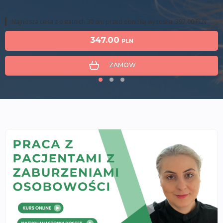
większa pewność w gabinecie.
PLN
347.00
PLN
ZAMÓW