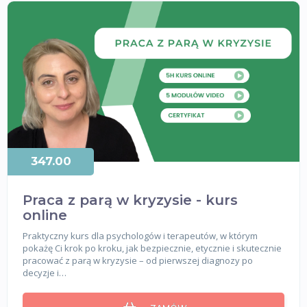
347.00
Praca z parą w kryzysie - kurs
online
Praktyczny kurs dla psychologów i terapeutów, w którym
pokażę Ci krok po kroku, jak bezpiecznie, etycznie i skutecznie
pracować z parą w kryzysie – od pierwszej diagnozy po
decyzje i…