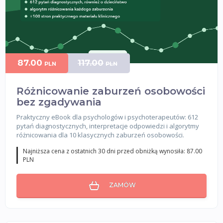
87.00
117.00
PLN
PLN
Różnicowanie zaburzeń osobowości
bez zgadywania
Praktyczny eBook dla psychologów i psychoterapeutów: 612
pytań diagnostycznych, interpretacje odpowiedzi i algorytmy
różnicowania dla 10 klasycznych zaburzeń osobowości.
Najniższa cena z ostatnich 30 dni przed obniżką wynosiła: 87.00
PLN
ZAMÓW