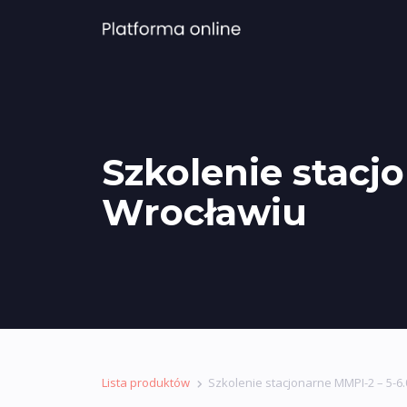
Szkolenie stacj
Wrocławiu
Lista produktów
Szkolenie stacjonarne MMPI-2 – 5-6.