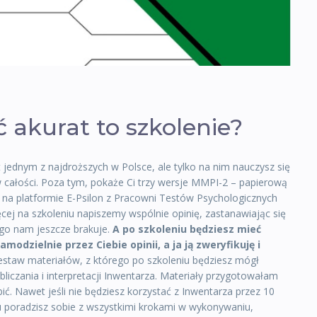
 akurat to szkolenie?
st jednym z najdroższych w Polsce, ale tylko na nim nauczysz się
 w całości. Poza tym, pokaże Ci trzy wersje MMPI-2 – papierową
 na platformie E-Psilon z Pracowni Testów Psychologicznych
ej na szkoleniu napiszemy wspólnie opinię, zastanawiając się
zego nam jeszcze brakuje.
A po szkoleniu będziesz mieć
odzielnie przez Ciebie opinii, a ja ją zweryfikuję i
estaw materiałów, z którego po szkoleniu będziesz mógł
liczania i interpretacji Inwentarza. Materiały przygotowałam
bić. Nawet jeśli nie będziesz korzystać z Inwentarza przez 10
du poradzisz sobie z wszystkimi krokami w wykonywaniu,