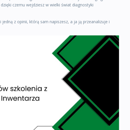
dzięki czemu wejdziesz w wielki świat diagnostyki
edną z opinii, którą sam napiszesz, a ja ją przeanalizuje i