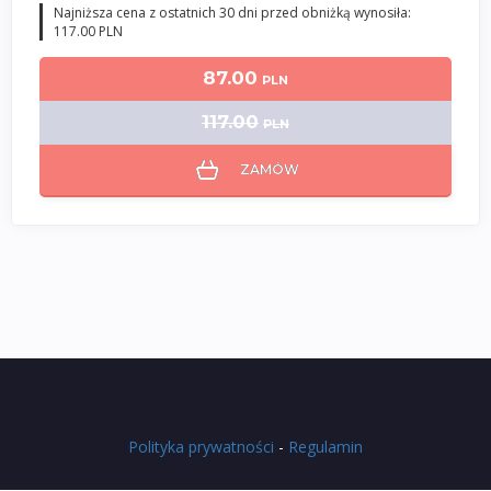
Najniższa cena z ostatnich 30 dni przed obniżką wynosiła:
117.00 PLN
87.00
PLN
117.00
PLN
ZAMÓW
Polityka prywatności
-
Regulamin