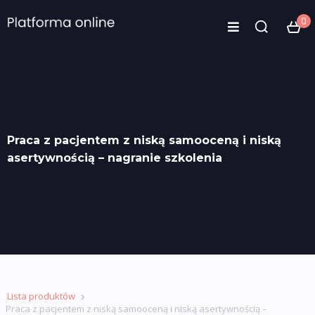
0
Praca z pacjentem z niską samooceną i niską
asertywnością – nagranie szkolenia
Lista produktów
Praca z pacjentem z niską samooceną i niską asertywnością –